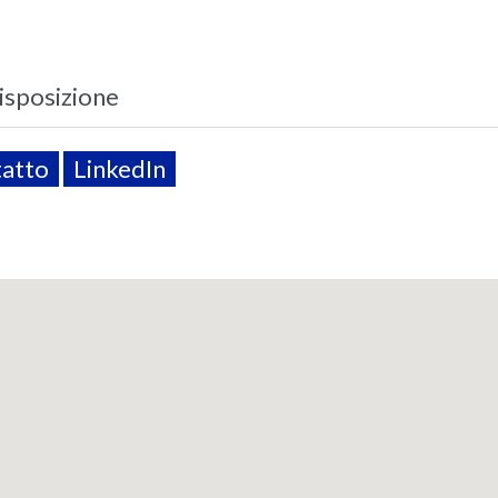
disposizione
tatto
LinkedIn