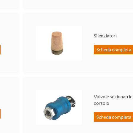
Silenziatori
Scheda completa
Valvole sezionatrici
corsoio
Scheda completa