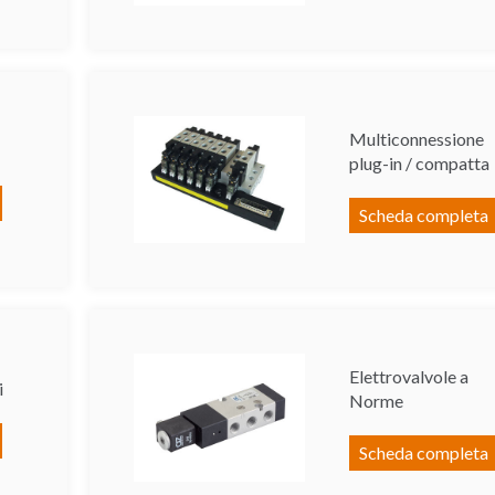
Multiconnessione
plug-in / compatta
Scheda completa
Elettrovalvole a
i
Norme
Scheda completa