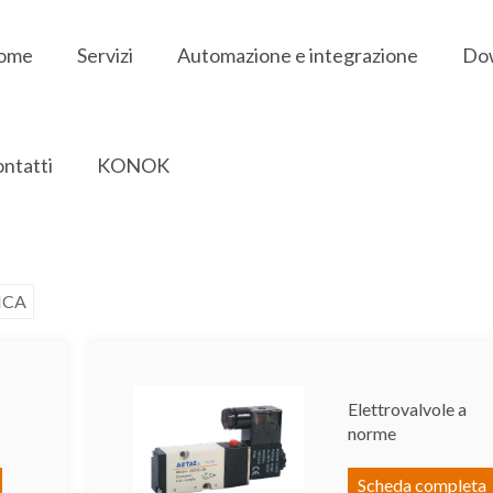
ome
Servizi
Automazione e integrazione
Do
ntatti
KONOK
alvole
ICA
Elettrovalvole a
norme
Scheda completa