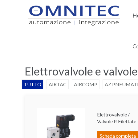
H
Co
Home
Pneumatica e vuoto
Elettrovalvole e v
Elettrovalvole e valvole
TUTTO
AIRTAC
AIRCOMP
AZ PNEUMAT
Elettrovalvole /
Valvole P. Filettate
Scheda completa