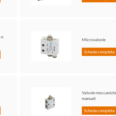
 e
Microvalvole
Scheda completa
Valvole meccaniche
manuali
Scheda completa