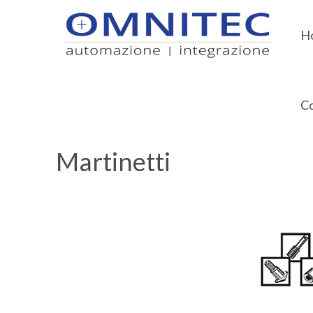
H
Co
Home
Attuatori lineari
Martinetti
Martinetti