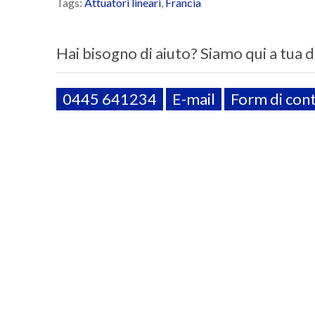
Tags:
Attuatori lineari
,
Francia
Hai bisogno di aiuto? Siamo qui a tua 
0445 641234
E-mail
Form di con