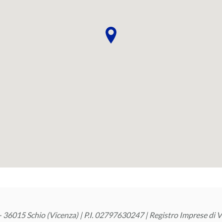
 36015 Schio (Vicenza) | P.I. 02797630247 | Registro Imprese di Vi