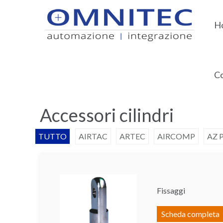
H
Co
Home
Pneumatica e vuoto
Accessori cilindri
Accessori cilindri
TUTTO
AIRTAC
ARTEC
AIRCOMP
AZ 
Fissaggi
Scheda completa