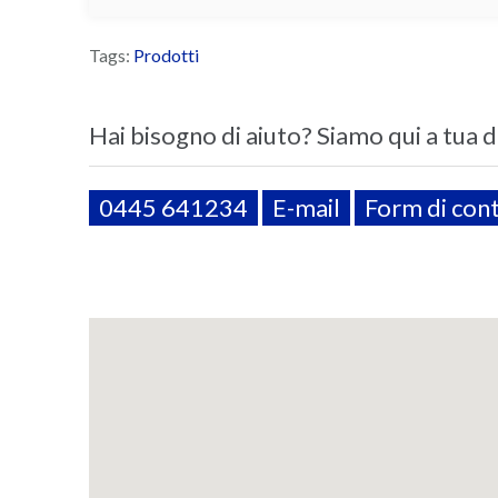
Tags:
Prodotti
Hai bisogno di aiuto? Siamo qui a tua 
0445 641234
E-mail
Form di con