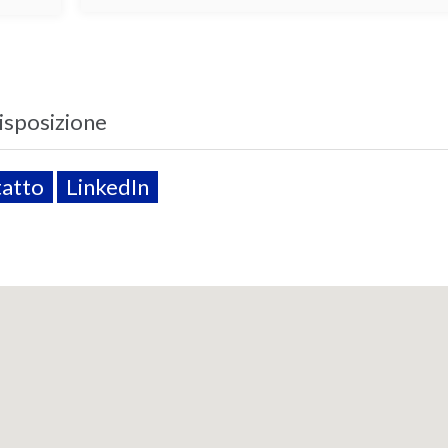
disposizione
tatto
LinkedIn