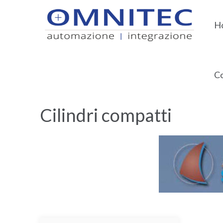
H
Co
Home
Aircomp
Cilindri compatti
Cilindri compatti