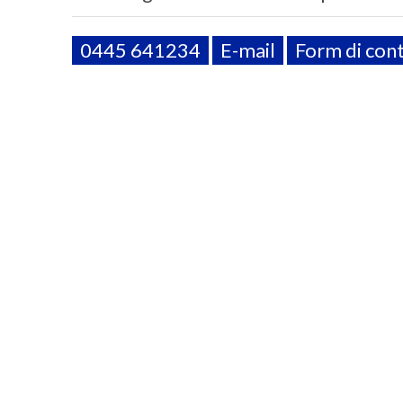
0445 641234
E-mail
Form di con