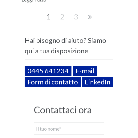
1
2
3
Hai bisogno di aiuto? Siamo
qui a tua disposizione
0445 641234
E-mail
Form di contatto
LinkedIn
Contattaci ora