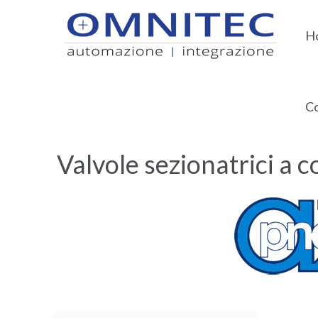
H
Co
Home
AZ Pneumatica
Valvole sezionatrici a c