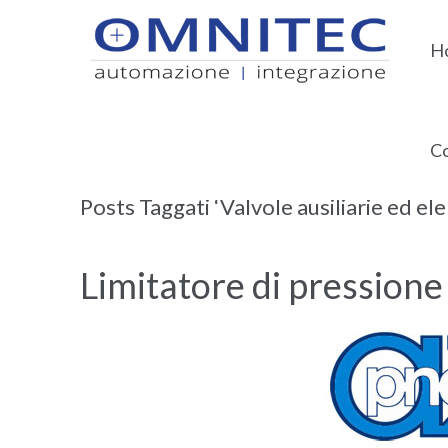
H
Co
Home
Valvole ausiliarie ed elementi integrati
Posts Taggati ‘Valvole ausiliarie ed el
Limitatore di pressione